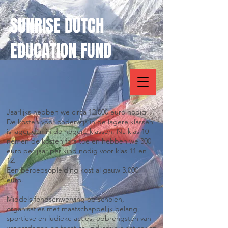
SUNRISE DUTCH
EDUCATION FUND
Jaarlijks hebben we circa 12.000 euro nodig.
De kosten voor onderwijs in de lagere klassen
is lager dan in de hogere klassen. Na klas 10
nemen de kosten fors toe en hebben we 300
euro per jaar per kind nodig voor klas 11 en
12.
Een beroepsopleiding kost al gauw 3.000
euro.
Middels fondsenwerving op scholen,
organisaties met maatschappelijk belang,
sportieve en ludieke acties, opbrengsten van