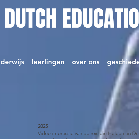
 DUTCH EDUCATI
derwijs
leerlingen
over ons
geschiede
2025
Video impressie van de reis die Heleen en D