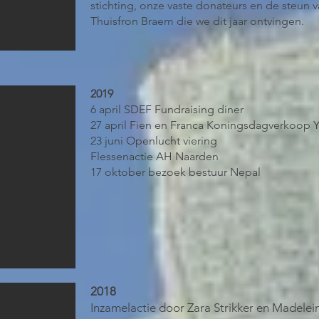
stichting, onze vaste donateurs en de steun v
Thuisfron Braem die we dit jaar ontvingen.
2019
6 april SDEF Fundraising diner
27 april Fien en Franca Koningsdagverkoop 
23 juni Openlucht viering
Flessenactie AH Naarden
17 oktober bezoek bestuur Nepal
2018
Inzamelactie
door Zara Strikker en Madelei