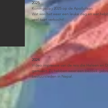
2025
Koningsdag 2025 op de Apollolaan
Wat was het weer een leuke dag en wat heb
veel taart verkocht!
2024
Video impressie van de reis die Heleen en D
gemaakt. Zij hebben weer een bezoek gebra
bestuursleden in Nepal.