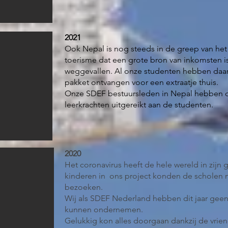
2021
Ook Nepal is nog steeds in de greep van het
toerisme dat een grote bron van inkomsten is 
weggevallen. Al onze studenten hebben daa
pakket ontvangen voor een extraatje thuis.
Onze SDEF bestuursleden in Nepal hebben 
leerkrachten uitgereikt aan de studenten.
2020
Het coronavirus heeft de hele wereld in zijn 
kinderen in ons project konden de scholen n
bezoeken.
Wij als SDEF Nederland hebben dit jaar geen 
kunnen ondernemen.
Gelukkig kon alles doorgaan dankzij de vrie