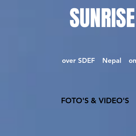
SUNRISE
over SDEF
Nepal
on
FOTO'S & VIDEO'S