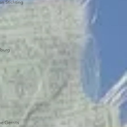
an Stichting
Yburg
ne Gerrits