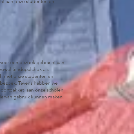
ht aan onze studenten en
weer een bezoek gebracht aan
 zowel Sindupalchok als
h met onze studenten en
sbezoek. Tevens hebben we
sportpakket aan onze scholen
 hiervan gebruik kunnen maken.