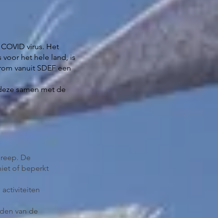
 COVID virus. Het
voor het hele land, is
rom vanuit SDEF een
deze samen met de
greep. De
iet of beperkt
activiteiten
nden van de