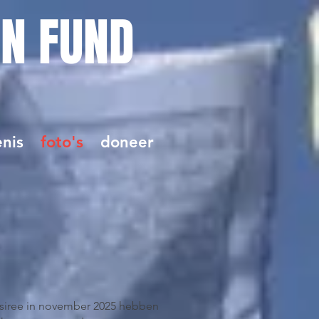
ON FUND
nis
foto's
doneer
esiree in november 2025 hebben