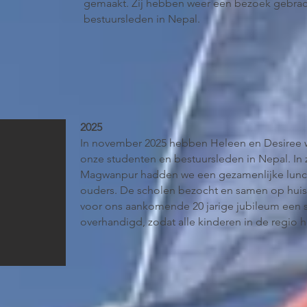
gemaakt. Zij hebben weer een bezoek gebrac
bestuursleden in Nepal.
2025
In november 2025 hebben Heleen en Desiree 
onze studenten en bestuursleden in Nepal. In
Magwanpur hadden we een gezamenlijke lunc
ouders. De scholen bezocht en samen op hui
voor ons aankomende 20 jarige jubileum een 
overhandigd, zodat alle kinderen in de regio