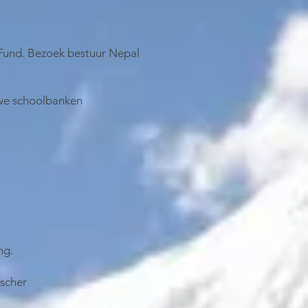
 Fund. Bezoek bestuur Nepal
we schoolbanken
ng.
sscher